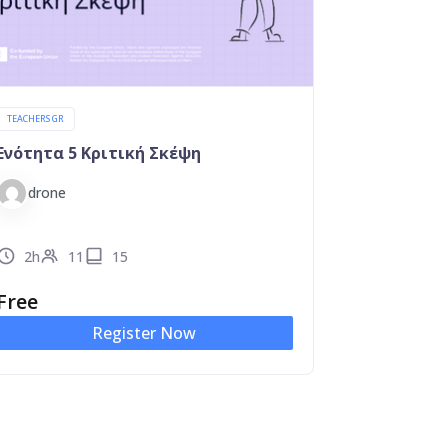
TEACHERS GR
Ενότητα 5 Κριτική Σκέψη
drone
2h
11
15
Free
Register Now