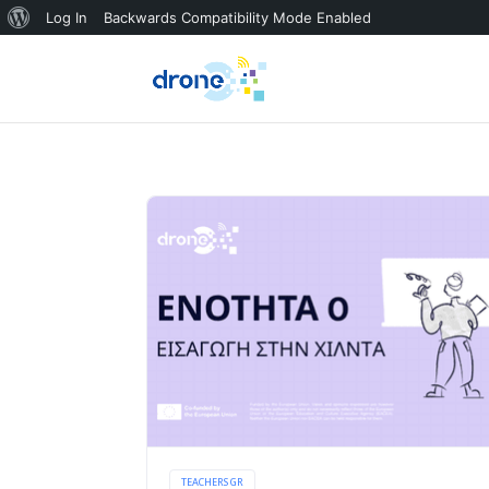
About
Log In
Backwards Compatibility Mode Enabled
WordPress
TEACHERS GR