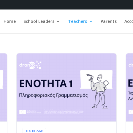
Home
School Leaders
Teachers
Parents
Acc
TEACHERS GR