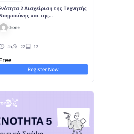
Ενότητα 2 Διαχείριση της Τεχνητής
Νοημοσύνης και της
Κυβερνοασφάλειας σε αβέβαιους
drone
καιρούς
4h
22
12
Free
Register Now