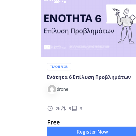
TEACHERS GR
Ενότητα 6 Επίλυση Προβλημάτων
drone
2h
9
3
Free
Register Now