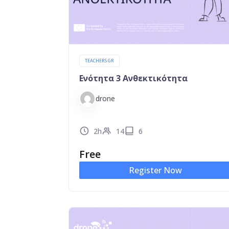
TEACHERS GR
Ενότητα 3 Ανθεκτικότητα
drone
2h
14
6
Free
Register Now