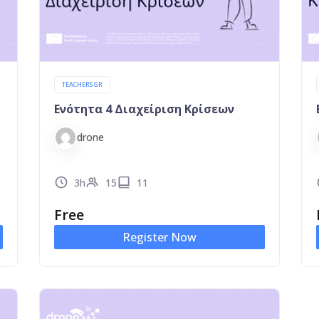
TEACHERS GR
Ενότητα 4 Διαχείριση Κρίσεων
drone
3h
15
11
Free
Register Now